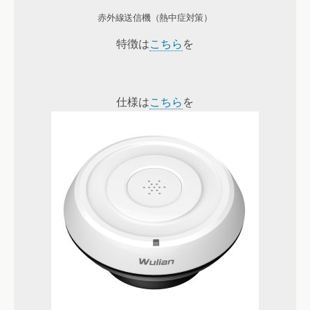
赤外線送信機（熱中症対策）
特徴は
こちら
を
仕様は
こちら
を