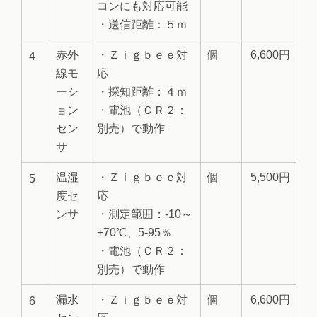
コンにも対応可能
・送信距離：５ｍ
赤外
・Ｚｉｇｂｅｅ対
個
6,600円
4
線モ
応
ーシ
・探知距離：４ｍ
ョン
・電池（ＣＲ２：
セン
別売）で動作
サ
温湿
・Ｚｉｇｂｅｅ対
個
5,500円
5
度セ
応
ンサ
・測定範囲：-10～
+70℃、5-95％
・電池（ＣＲ２：
別売）で動作
漏水
・Ｚｉｇｂｅｅ対
個
6,600円
6