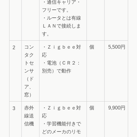
・通信キャリア・
フリーです。
・ルータとは有線
ＬＡＮで接続しま
す。
コン
・Ｚｉｇｂｅｅ対
個
5,500円
2
タク
応
トセ
・電池（ＣＲ２：
ンサ
別売）で動作
（ド
ア、
窓）
赤外
・Ｚｉｇｂｅｅ対
個
9,900円
3
線送
応
信機
・学習機能付きで
どのメーカのリモ