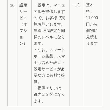
設定
・設定は、マニュ
一式
基本
10
サー
アルを提供します
料：
ビス
ので、お客様で実
11,000
（オ
施お願いします。
円から
プシ
無線LAN設定と同
個別に
ョ
様のレベルになり
見積も
ン）
ます。
ります
・なお、スマート
ホーム製品、スマ
ホも含めた設置・
設定サービスが必
要な方に有料で提
供。
・提供エリアは、
都内２３区になり
ます。