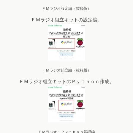
ＦＭラジオ設定編（抜粋版）
ＦＭラジオ組立キットの設定編。
ＦＭラジオ組立編（抜粋版）
ＦＭラジオ組立キットのＰｙｔｈｏｎ作成。
ＦＭラジオ：Ｐｙｔｈｏｎ基礎編