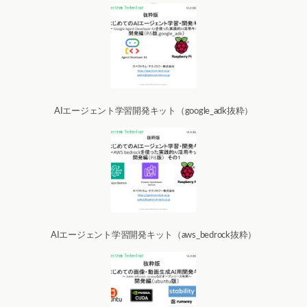
AIエージェント学習開発キット（google_adk抜粋）
AIエージェント学習開発キット（aws_bedrock抜粋）