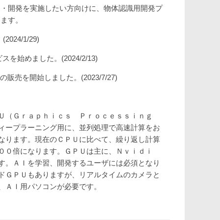
習・開発を実施したい方向けに、物体認識用開発プ
します。
2024/1/29)
スを始めました。(2024/2/13)
の販売を開始しました。(2023/7/27)
ＰＵ（Ｇｒａｐｈｉｃｓ Ｐｒｏｃｅｓｓｉｎｇ
ィープラーニング用に、並列処理で高速計算をお
なります。現在のＣＰＵに比べて、繰り返し計算
００倍になります。ＧＰＵは主に、Ｎｖｉｄｉ
す。ＡＩを学習、開発するユーザには必須となり
ドＧＰＵもありますが、リアルタイムのカメラと
、ＡＩ用パソコンが必要です。