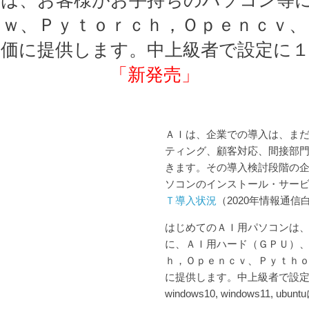
ｏｗ、Ｐｙｔｏｒｃｈ，Ｏｐｅｎｃｖ、
価に提供します。中上級者で設定に
「新発売」
ＡＩは、企業での導入は、まだ
ティング、顧客対応、間接部
きます。その導入検討段階の
ソコンのインストール・サー
Ｔ導入状況
（2020年情報通信
はじめてのＡＩ用パソコンは
に、ＡＩ用ハード（ＧＰＵ）
ｈ，Ｏｐｅｎｃｖ、Ｐｙｔｈ
に提供します。中上級者で設
windows10, windows11, ub