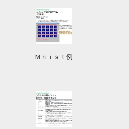
ｏ
Ｍｎｉｓｔ例