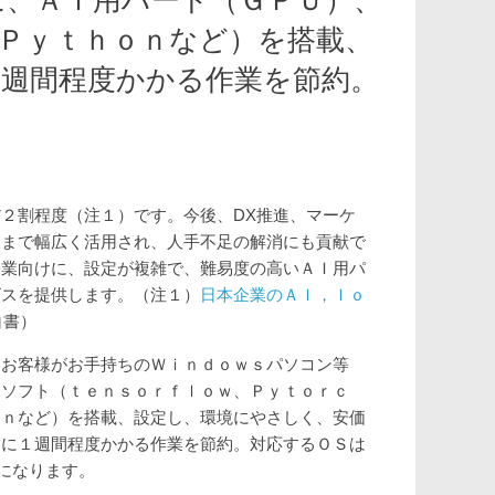
Ｐｙｔｈｏｎなど）を搭載、
１週間程度かかる作業を節約。
２割程度（注１）です。今後、DX推進、マーケ
門まで幅広く活用され、人手不足の解消にも貢献で
企業向けに、設定が複雑で、難易度の高いＡＩ用パ
ビスを提供します。（注１）
日本企業のＡＩ，Ｉｏ
白書）
、お客様がお手持ちのＷｉｎｄｏｗｓパソコン等
、ソフト（ｔｅｎｓｏｒｆｌｏｗ、Ｐｙｔｏｒｃ
ｏｎなど）を搭載、設定し、環境にやさしく、安価
定に１週間程度かかる作業を節約。対応するＯＳは
untuになります。