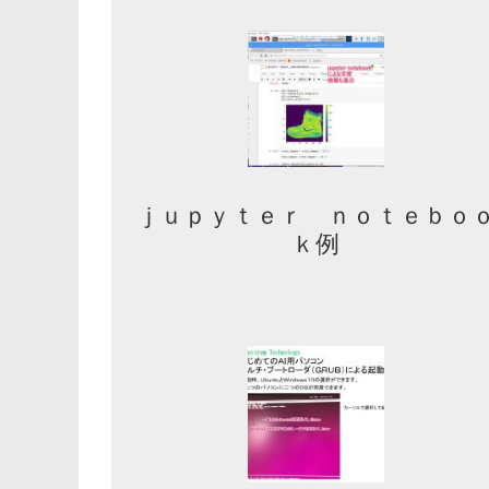
ｊｕｐｙｔｅｒ ｎｏｔｅｂｏ
ｋ例