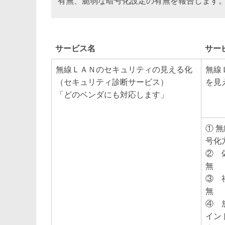
有無、脆弱な暗号化設定の有無を報告します
サービス名
サー
無線ＬＡＮのセキュリティの見える化
無線
（セキュリティ診断サービス）
を見
「どのベンダにも対応します」
① 
号化
② 
無
③ 
無
④ 
イン