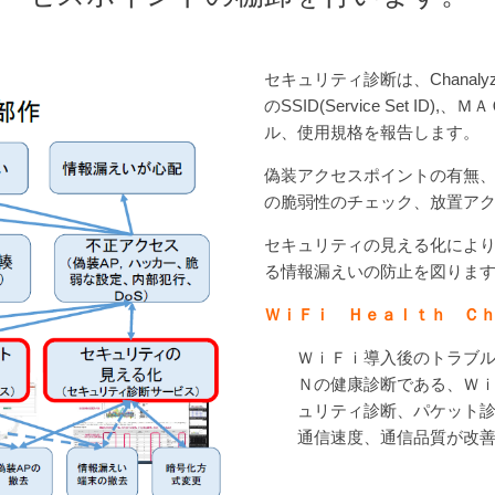
セキュリティ診断は、Chanaly
のSSID(Service Set 
ル、使用規格を報告します。
偽装アクセスポイントの有無
の脆弱性のチェック、放置ア
セキュリティの見える化によ
る情報漏えいの防止を図りま
ＷｉＦｉ Ｈｅａｌｔｈ Ｃ
ＷｉＦｉ導入後のトラブ
Ｎの健康診断である、Ｗ
ュリティ診断、パケット
通信速度、通信品質が改